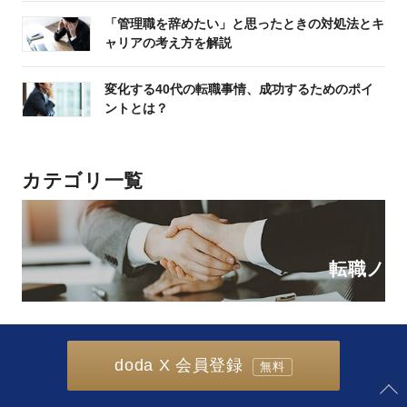
「管理職を辞めたい」と思ったときの対処法とキ
ャリアの考え方を解説
変化する40代の転職事情、成功するためのポイ
ントとは？
カテゴリ一覧
転職ノウ
doda X 会員登録
無料
キャリアの