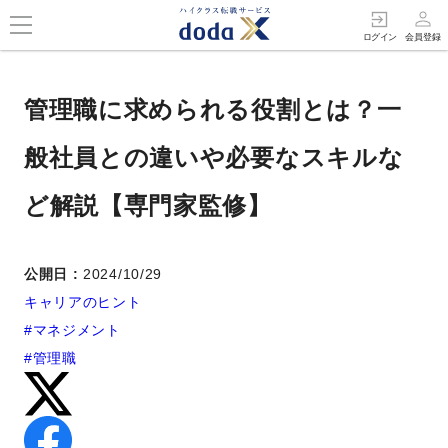
person_outline
exit_to_app
ログイン
会員登録
管理職に求められる役割とは？一
般社員との違いや必要なスキルな
ど解説【専門家監修】
公開日 :
2024/10/29
キャリアのヒント
#マネジメント
#管理職