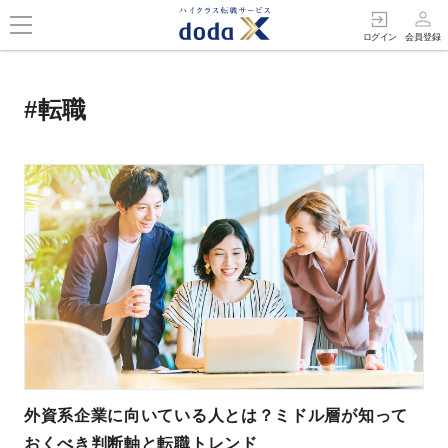
person_outline
exit_to_app
ログイン
会員登録
#転職
外資系企業に向いている人とは？ミドル層が知って
おくべき判断軸と転職トレンド