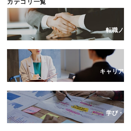
カテゴリ一覧
転職ノウ
キャリアの
学び・ス