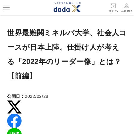
person_outline
exit_to_app
ログイン
会員登録
世界最難関ミネルバ大学、社会人コ
ースが日本上陸。仕掛け人が考え
る「2022年のリーダー像」とは？
【前編】
公開日 :
2022/02/28