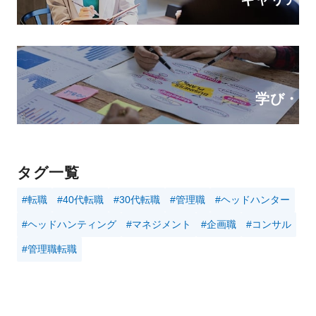
学び・ス
タグ一覧
#転職
#40代転職
#30代転職
#管理職
#ヘッドハンター
#ヘッドハンティング
#マネジメント
#企画職
#コンサル
#管理職転職