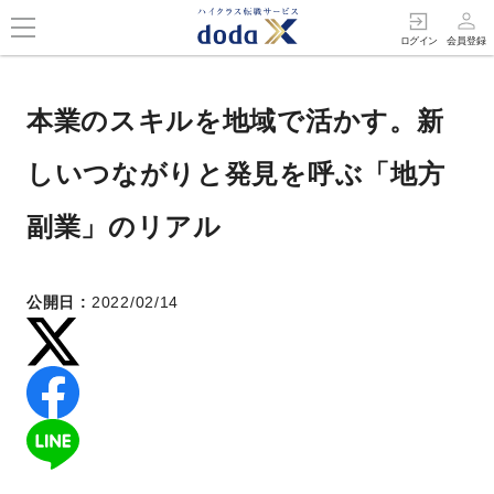
person_outline
exit_to_app
ログイン
会員登録
本業のスキルを地域で活かす。新
しいつながりと発見を呼ぶ「地方
副業」のリアル
公開日 :
2022/02/14