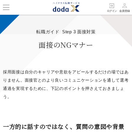
person_outline
exit_to_app
ログイン
会員登録
転職ガイド Step 3 面接対策
面接のNGマナー
採用面接は自分のキャリアや意欲をアピールするだけの場ではあ
りません。面接官とのより良いコミュニケーションを通して選考
通過を実現するために、下記のポイントを押さえておきましょ
う。
一方的に話すのではなく、質問の意図や背景