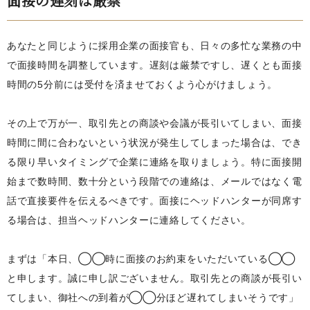
面接の遅刻は厳禁
あなたと同じように採用企業の面接官も、日々の多忙な業務の中
で面接時間を調整しています。遅刻は厳禁ですし、遅くとも面接
時間の5分前には受付を済ませておくよう心がけましょう。
その上で万が一、取引先との商談や会議が長引いてしまい、面接
時間に間に合わないという状況が発生してしまった場合は、でき
る限り早いタイミングで企業に連絡を取りましょう。特に面接開
始まで数時間、数十分という段階での連絡は、メールではなく電
話で直接要件を伝えるべきです。面接にヘッドハンターが同席す
る場合は、担当ヘッドハンターに連絡してください。
まずは「本日、◯◯時に面接のお約束をいただいている◯◯
と申します。誠に申し訳ございません。取引先との商談が長引い
てしまい、御社への到着が◯◯分ほど遅れてしまいそうです」