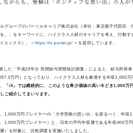
しながらも、受験は「ポジティブな思い出」の人が
ソルグループのパーソルキャリア株式会社（本社：東京都千代田区、
略を。」をキーワードに、ハイクラス人材のキャリアを考え、行動す
アイエックス）」＜
https://ix-portal.jp/
＞を提供しています。
表した「平成29年分 民間給与実態統計調査」によると、給与所得者全
性287.0万円）となっており、ハイクラス人材を象徴する年収1,000
す。
「iX」では継続的に、このような希少価値の高い今どき1,000
査しご紹介してまいります。
1,000万円プレイヤーの「大学受験の思い出」を探るべく、年収1,0
1,000万円プレイヤー）と、日本の平均年収層である年収400万円
収層）を対象に、比較調査を実施いたしました。