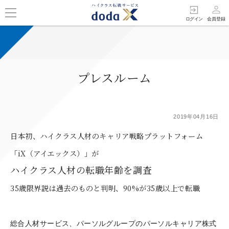
person_outline
exit_to_app
ログイン
会員登録
プレスルーム
2019年04月16日
日本初、ハイクラス人材のキャリア戦略プラットフォーム
「iX（アイエックス）」が
ハイクラス人材の転職年齢を調査
35歳限界説は過去のものと判明、90%が35歳以上で転職
総合人材サービス、パーソルグループのパーソルキャリア株式