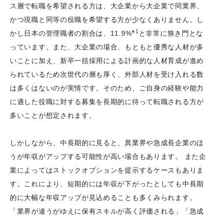
ス層で転職を希望される方は、大企業から大企業で同業界、
かつ現職と同等の役職を希望する方が少なくありません。し
※1
かし日本の管理職者の割合は、11.9%
と非常に狭き門とな
っています。また、大企業の場合、もともと優秀な人材が多
いことに加え、新卒一括採用による計画的な人材育成が進め
られているため次世代の層も厚く、外部人材を受け入れる数
は多くはないのが実情です。そのため、ご自身の経験や能力
に適した役職に対する募集を長期的に待って転職される方が
多いことが想定されます。
しかしながら、中長期的に見ると、異業界や急成長企業のほ
うが年収がアップする可能性が高い場合もあります。 また企
業によってはストックオプションを提示するケースもありま
す。これにより、短期的には年収が下がったとしても中長期
的に大幅な年収アップが見込めることも多くみられます。
「業界が違うがゆえに保有スキルが高く評価される」「急成