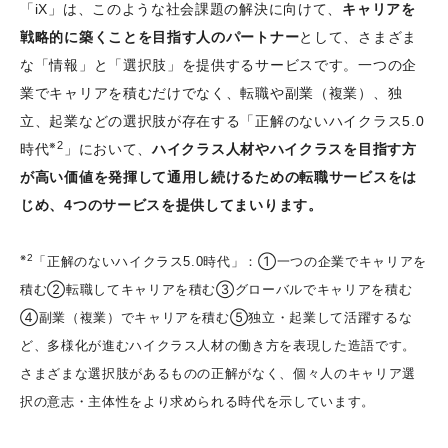
「iX」は、このような社会課題の解決に向けて、
キャリアを
戦略的に築くことを目指す人のパートナー
として、さまざま
な「情報」と「選択肢」を提供するサービスです。一つの企
業でキャリアを積むだけでなく、転職や副業（複業）、独
立、起業などの選択肢が存在する「正解のないハイクラス5.0
※2
時代
」において、
ハイクラス人材やハイクラスを目指す方
が高い価値を発揮して通用し続けるための転職サービスをは
じめ、4つのサービスを提供してまいります。
※2
「正解のないハイクラス5.0時代」：①一つの企業でキャリアを
積む②転職してキャリアを積む③グローバルでキャリアを積む
④副業（複業）でキャリアを積む⑤独立・起業して活躍するな
ど、多様化が進むハイクラス人材の働き方を表現した造語です。
さまざまな選択肢があるものの正解がなく、個々人のキャリア選
択の意志・主体性をより求められる時代を示しています。