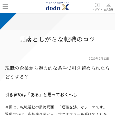
person_outline
exit_to_app
ログイン
会員登録
見落としがちな転職のコツ
2020年2月12日
現職の企業から魅力的な条件で引き留められたら
どうする？
引き留めは「ある」と思っておくべし
今回は、転職活動の最終局面、「退職交渉」がテーマです。
退職交渉は、応募先企業から正式にオファーを受けて入社を